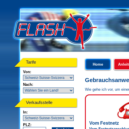
Tarife
Home
Anlei
Von:
Gebrauchsanwe
Nach:
Wie gehe ich vor, um ein
Verkaufsstelle
In:
Vom Festnetz
PLZ:
Vom Festnetzanschluss