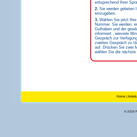
entsprechend Ihrer Spr
2.
Sie werden gebeten 
einzugeben.
3.
Wählen Sie jetzt Ihr
Nummer. Sie werden, e
Guthaben und der gewäh
informiert , wieviele Mi
Gespräch zur Verfügun
zweites Gespräch zu tät
auf. Drücken Sie zwei M
wählen Sie die nächst
Home
|
Anleit
© 2026 Fl