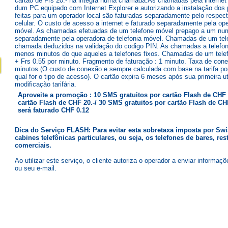
cartão de Frs 20.- na integra numa chamada.As chamadas pela internet 
dum PC equipado com Internet Explorer e autorizando a instalação do
feitas para um operador local são faturadas separadamente pelo respecti
celular. O custo de acesso a internet e faturado separadamente pela ope
móvel. As chamadas efetuadas de um telefone móvel prepago a um num
separadamente pela operadora de telefonia móvel. Chamadas de um telef
chamada deduzidos na validação do codigo PIN. As chamadas a telef
menos minutos do que aqueles a telefones fixos. Chamadas de um telef
+ Frs 0.55 por minuto. Fragmento de faturação : 1 minuto. Taxa de cone
minutos.(O custo de conexão e sempre calculada com base na tarifa po
qual for o tipo de acesso). O cartão expira 6 meses após sua primeira u
modificação tarifária.
Aproveite a promoção : 10 SMS gratuitos por cartão Flash de CHF 
cartão Flash de CHF 20.-/ 30 SMS gratuitos por cartão Flash de 
será faturado CHF 0.12
Dica do Serviço FLASH: Para evitar esta sobretaxa imposta por Swi
cabines telefônicas particulares, ou seja, os telefones de bares, res
comerciais.
Ao utilizar este serviço, o cliente autoriza o operador a enviar informaç
ou seu e-mail.