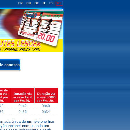
FR
EN
DE
IT
ES
PT
le conosco
ão de
o via
Duração via
Duração via
et por
acesso local
acesso 0800
20.-
por Frs 20.-
por Frs. 20.-
42
0h42
0h40
36
0h36
0h34
mada única de um telefone fixo
w.myflashplanet.com usando um