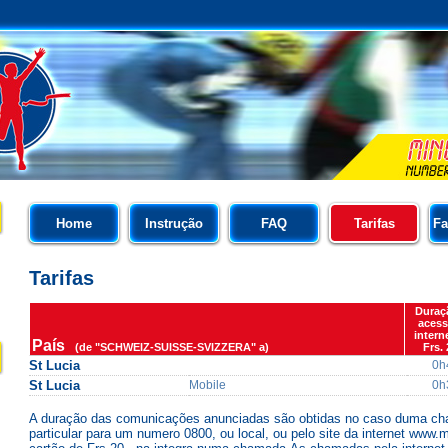
Home
Instrução
FAQ
Tarifas
Fa
Tarifas
Duraç
acess
intern
País
(de "SCHWEIZ-SUISSE-SVIZZERA" a)
Frs. 
St Lucia
0h
St Lucia
Mobile
0h
A duração das comunicações anunciadas são obtidas no caso duma cha
particular para um numero 0800, ou local, ou pelo site da internet ww