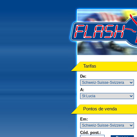
Tarifas
De:
A:
Pontos de venda
Em:
Cód. post.: