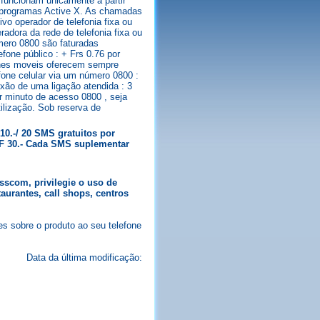
funcionam unicamente a partir
s programas Active X. As chamadas
vo operador de telefonia fixa ou
radora da rede de telefonia fixa ou
ero 0800 são faturadas
one público : + Frs 0.76 por
ones moveis oferecem sempre
one celular via um número 0800 :
xão de uma ligação atendida : 3
r minuto de acesso 0800 , seja
tilização. Sob reserva de
10.-/ 20 SMS gratuitos por
CHF 30.- Cada SMS suplementar
sscom, privilegie o uso de
taurantes, call shops, centros
ões sobre o produto ao seu telefone
Data da última modificação: