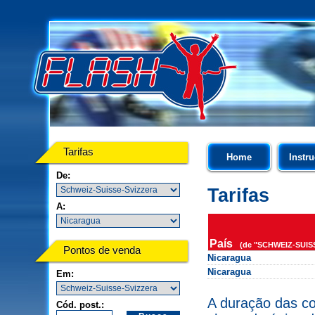
Tarifas
Home
Instr
De:
Tarifas
A:
País
(de "SCHWEIZ-SUISS
Pontos de venda
Nicaragua
Nicaragua
Em:
A duração das c
Cód. post.: