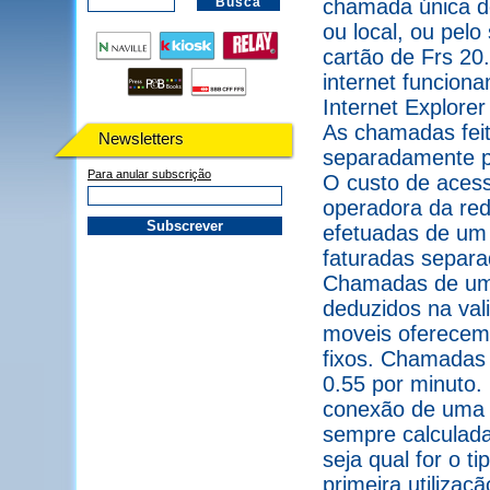
chamada única de
ou local, ou pel
cartão de Frs 2
internet funcion
Internet Explorer
As chamadas feit
Newsletters
separadamente pel
Para anular subscrição
O custo de acess
operadora da red
efetuadas de um
faturadas separa
Chamadas de um 
deduzidos na val
moveis oferecem
fixos. Chamadas 
0.55 por minuto.
conexão de uma l
sempre calculada
seja qual for o 
primeira utilizaç