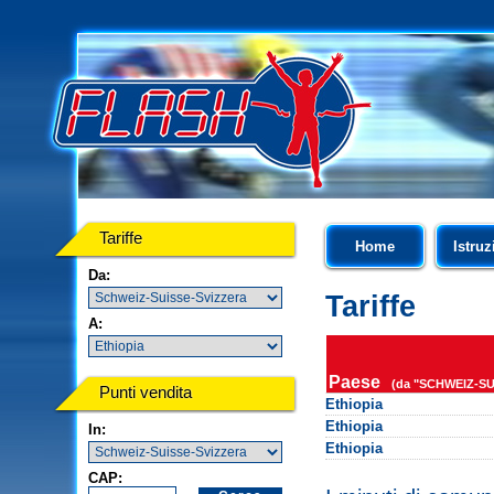
Tariffe
Home
Istruz
Da:
Tariffe
A:
Paese
(da "SCHWEIZ-SU
Punti vendita
Ethiopia
Ethiopia
In:
Ethiopia
CAP: