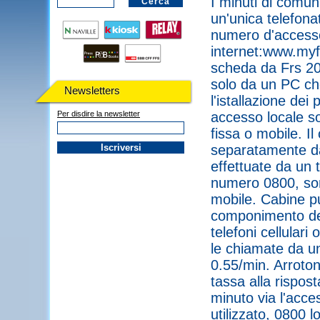
I minuti di comun
un'unica telefonat
numero d'accesso
internet:www.myf
scheda da Frs 20.
solo da un PC ch
Newsletters
l'istallazione de
Per disdire la newsletter
accesso locale so
fissa o mobile. Il
separatamente dal
effettuate da un 
numero 0800, son
mobile. Cabine pub
componimento del
telefoni cellular
le chiamate da un
0.55/min. Arroton
tassa alla rispost
minuto via l'acc
utilizzato, 0800 