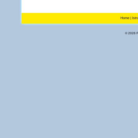
Home
|
Istr
© 2026 Fl