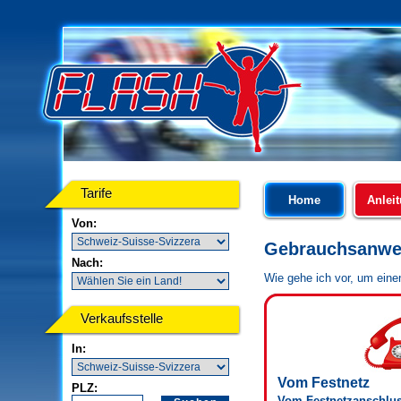
Tarife
Home
Anlei
Von:
Gebrauchsanwe
Nach:
Wie gehe ich vor, um ein
Verkaufsstelle
In:
Vom Festnetz
PLZ:
Vom Festnetzanschluss