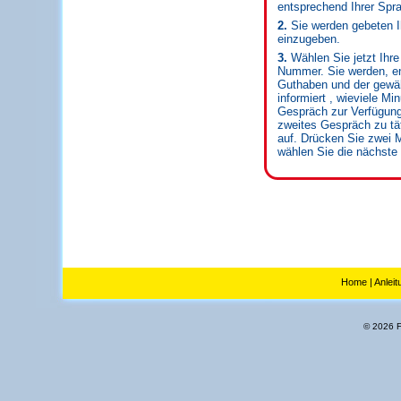
entsprechend Ihrer Spr
2.
Sie werden gebeten 
einzugeben.
3.
Wählen Sie jetzt Ihr
Nummer. Sie werden, e
Guthaben und der gewäh
informiert , wieviele Mi
Gespräch zur Verfügun
zweites Gespräch zu tät
auf. Drücken Sie zwei M
wählen Sie die nächst
Home
|
Anleit
© 2026 Fl